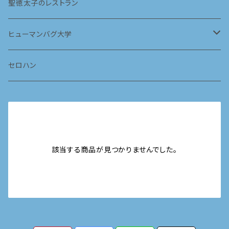
2024
vol.1
聖徳太子のレストラン
ヒューマンバグ大学
華の天羽組 天京戦争編
セロハン
京極の轍 京羅戦争編
該当する商品が見つかりませんでした。