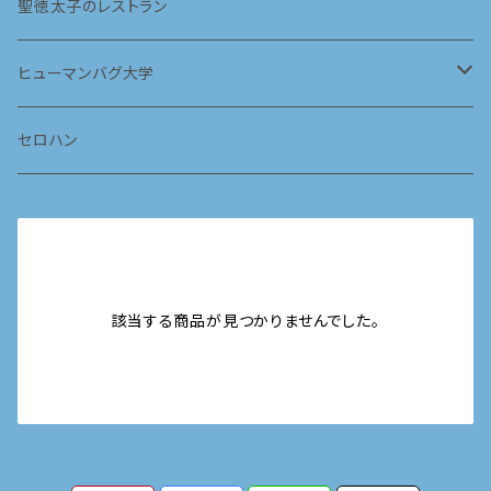
2024
vol.1
聖徳太子のレストラン
ヒューマンバグ大学
華の天羽組 天京戦争編
セロハン
京極の轍 京羅戦争編
該当する商品が見つかりませんでした。